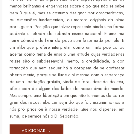
menos brilhantes e engenhosas sobre algo que não se sabe
bem 0 que é, mas se costuma designar por caracteristicas,
ou dimensões fundamentais, ou marcas originais da alma
por tuguesa. Posição que talvez represente ainda uma forma
pedante e letrada do sebastia nismo nacional. E uma ma
neira cómoda de falar do povo sem fazer nada por ele. E
um alibi que prefere interpretar como um mito poético ou
aceitar como tema de ensaio uma atitude cujas verdadeiras
raizes são o subdesenvolvi. mento, a credulidade, a con
formação que nem sequer há a coragem de se confessar
aberta mente, porque se ilude a si mesma com a esperança
de uma libertação gratuita, vinda de fora, descida do céu,
ofere cida de algum dos lados do nosso dividido mundo.
Mas sempre uma libertação em que não tenhamos de correr
gran des riscos, abdicar seja do que for, assumirmo-nos a
nós pró prios ou à nossa verdade. Que nos dispense, em
suma, de sermos nós o D. Sebastião.
ADICIONAR