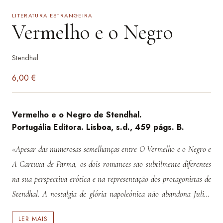
LITERATURA ESTRANGEIRA
Vermelho e o Negro
Stendhal
6,00
€
Vermelho e o Negro de Stendhal.
Portugália Editora. Lisboa, s.d., 459 págs. B.
«Apesar das numerosas semelhanças entre O Vermelho e o Negro e
A Cartuxa de Parma, os dois romances são subtilmente diferentes
na sua perspectiva erótica e na representação dos protagonistas de
Stendhal. A nostalgia de glória napoleónica não abandona Julien
quase até ao fim, mas extingue-se em Fabrizio depois da derrota de
LER MAIS