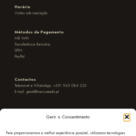
Horário
Visitas sob marcação
Métodos de Pagamento
MB WAY
Transferência Bancária
SPIN
PayPal
Contactos
Telemóvel e WhatsApp: +351 965 084 235
E-mail:
geral@manuseado.pt
Gerir o Consentimento
POLÍTICA DE COOKIES
CONDIÇÕES GERAIS DE VENDA
POLÍTICA DE PRIVACIDADE
EXPEDIÇÃO
Para proporcionarmos a melhor experiência possível, utilizamos tecnologias