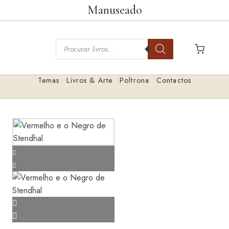
Saltar
Manuseado
para
o
Pesquisar
conteúdo
livros
Temas
Livros & Arte
Poltrona
Contactos