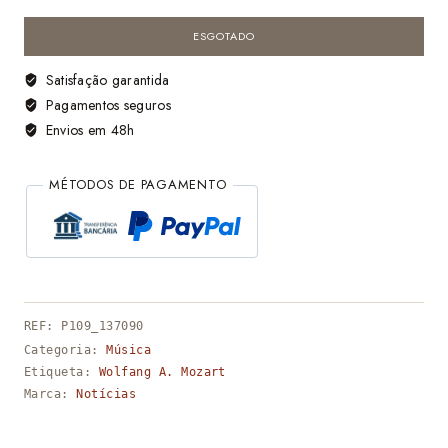
Viena e agradar ao imperador José II, que promovia o Singspiel.
ESGOTADO
Satisfação garantida
Pagamentos seguros
Envios em 48h
MÉTODOS DE PAGAMENTO
REF:
P109_137090
Categoria:
Música
Etiqueta:
Wolfang A. Mozart
Marca:
Notícias