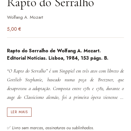
Rapto do Serralho
Wolfang A. Mozart
5,00
€
Rapto do Serralho de Wolfang A. Mozart.
Editorial Notícias. Lisboa, 1984, 153 págs. B.
“O Rapto do Serralho” é um Singspiel em três atos com libreto de
Gottlieb Stephanie, baseado numa peça de Bretzner, que
desaprovou a adaptação. Composta entre 1781 e 1782, durante o
auge do Classicismo alemão, foi a primeira ópera vienense de
Mozart após sua mudança para a capital. Estreou com grande
LER MAIS
sucesso a 16 de julho de 1782, coincidindo com o noivado do
compositor. A obra refletia a intenção de Mozart de se afirmar em
✅
Livro sem marcas, assinaturas ou sublinhados.