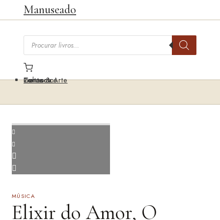
Saltar
Manuseado
para
o
Pesquisar
conteúdo
livros
Temas
Livros & Arte
Poltrona
Contactos
MÚSICA
Elixir do Amor, O