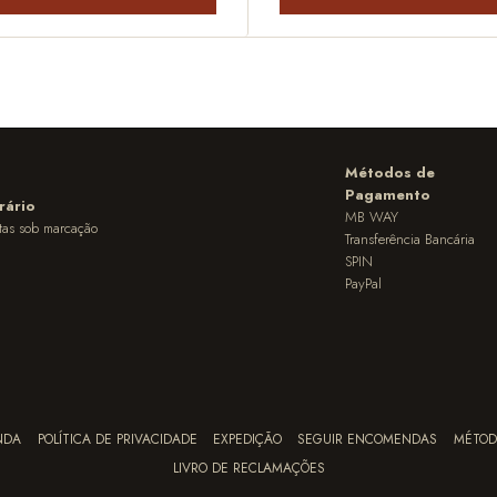
Métodos de
Pagamento
rário
MB WAY
itas sob marcação
Transferência Bancária
SPIN
PayPal
NDA
POLÍTICA DE PRIVACIDADE
EXPEDIÇÃO
SEGUIR ENCOMENDAS
MÉTOD
LIVRO DE RECLAMAÇÕES