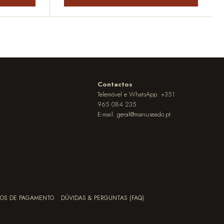
Contactos
Telemóvel e WhatsApp: +351
965 084 235
E-mail:
geral@manuseado.pt
OS DE PAGAMENTO
DÚVIDAS & PERGUNTAS (FAQ)