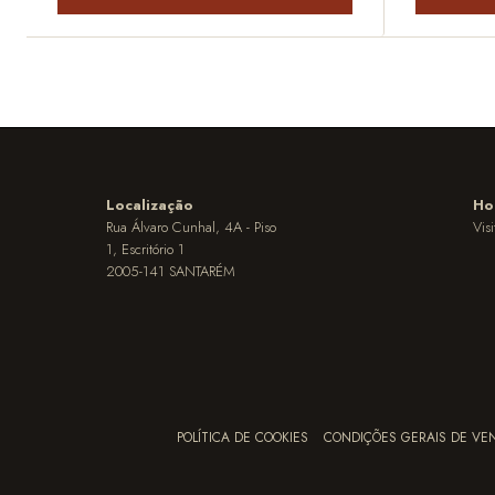
Localização
Ho
Rua Álvaro Cunhal, 4A - Piso
Vis
1, Escritório 1
2005-141 SANTARÉM
POLÍTICA DE COOKIES
CONDIÇÕES GERAIS DE VE