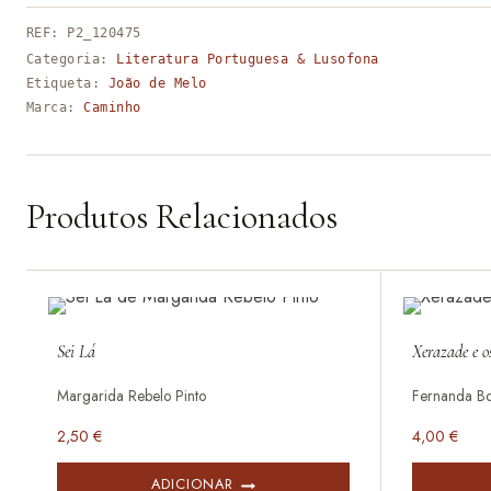
REF:
P2_120475
Categoria:
Literatura Portuguesa & Lusofona
Etiqueta:
João de Melo
Marca:
Caminho
Produtos Relacionados
Sei Lá
Xerazade e o
Margarida Rebelo Pinto
Fernanda Bo
2,50
€
4,00
€
ADICIONAR