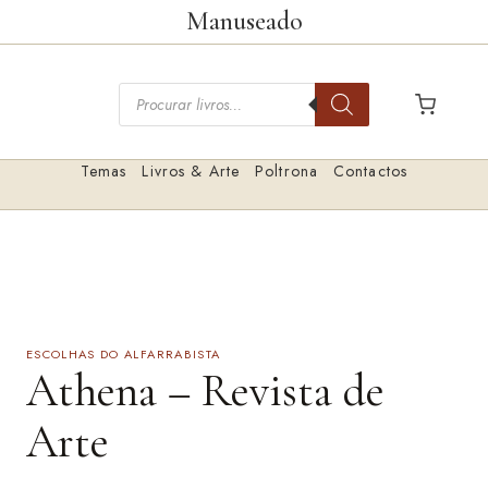
Saltar
Manuseado
para
o
Pesquisar
conteúdo
livros
Temas
Livros & Arte
Poltrona
Contactos
ESCOLHAS DO ALFARRABISTA
Athena – Revista de
Arte