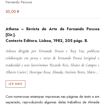
Fernando Pessoa
30,00
€
Athena – Revista de Arte de Fernando Pessoa
[Dir.].
Contexto Editora. Lisboa, 1982, 205 págs. B.
Athena dirigida por Fernando Pessoa e Ruy Vaz, publicou
colaboração em prosa e verso de Fernando Pessoa (original e
traduzida) e seus heterónimos ‘Ricardo Reis, Álvaro de Campos e
Alberto Caeiro’, Henrique Rosa, Almada, António Botto, Mário de
Sá-Carneiro, Raul Leal, Augusto Ferreira Gomes, Gil Vaz, Luis de
LER MAIS
Montalvor, Mário Saa, Cardoso Martha, Carlos Lobo de Oliveira,
António de Séves, etc.
Com numerosas estampas impressas nas páginas de texto e em
separado, reproduzindo algumas delas trabalhos de Almada