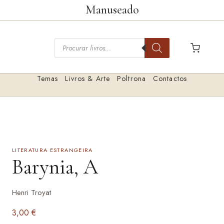
Saltar
Manuseado
para
o
Pesquisar
conteúdo
livros
Temas
Livros & Arte
Poltrona
Contactos
LITERATURA ESTRANGEIRA
Barynia, A
Henri Troyat
3,00
€