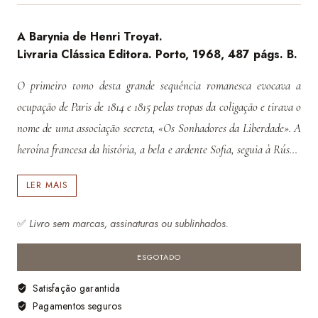
A Barynia de Henri Troyat.
Livraria Clássica Editora. Porto, 1968, 487 págs. B.
O primeiro tomo desta grande sequência romanesca evocava a
ocupação de Paris de 1814 e 1815 pelas tropas da coligação e tirava o
nome de uma associação secreta, «Os Sonhadores da Liberdade». A
heroína francesa da história, a bela e ardente Sofia, seguia à Rússia
o seu jovem marido, Nicolau Ozareff, ex-oficial da guarda do czar.
LER MAIS
✅
Livro sem marcas, assinaturas ou sublinhados.
ESGOTADO
Satisfação garantida
Pagamentos seguros