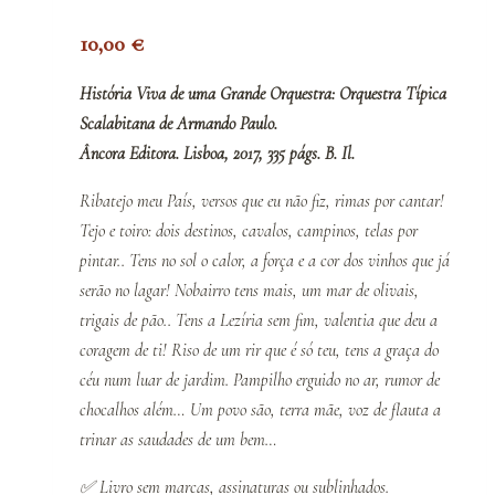
10,00
€
História Viva de uma Grande Orquestra: Orquestra Típica
Scalabitana de Armando Paulo.
Âncora Editora. Lisboa, 2017, 335 págs. B. Il.
Ribatejo meu País, versos que eu não fiz, rimas por cantar!
Tejo e toiro: dois destinos, cavalos, campinos, telas por
pintar.. Tens no sol o calor, a força e a cor dos vinhos que já
serão no lagar! Nobairro tens mais, um mar de olivais,
trigais de pão.. Tens a Lezíria sem fim, valentia que deu a
coragem de ti! Riso de um rir que é só teu, tens a graça do
céu num luar de jardim. Pampilho erguido no ar, rumor de
chocalhos além… Um povo são, terra mãe, voz de flauta a
trinar as saudades de um bem…
✅
Livro sem marcas, assinaturas ou sublinhados.