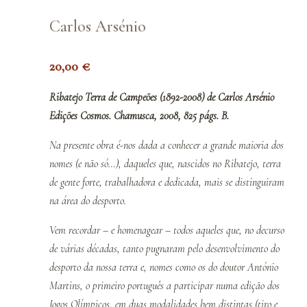
Carlos Arsénio
20,00
€
Ribatejo Terra de Campeões (1892-2008) de Carlos Arsénio
Edições Cosmos. Chamusca, 2008, 825 págs. B.
Na presente obra é-nos dada a conhecer a grande maioria dos
nomes (e não só…), daqueles que, nascidos no Ribatejo, terra
de gente forte, trabalhadora e dedicada, mais se distinguiram
na área do desporto.
Vem recordar – e homenagear – todos aqueles que, no decurso
de várias décadas, tanto pugnaram pelo desenvolvimento do
desporto da nossa terra e, nomes como os do doutor António
Martins, o primeiro português a participar numa edição dos
Jogos Olímpicos, em duas modalidades bem distintas (tiro e