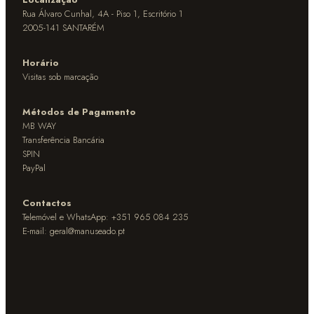
Rua Álvaro Cunhal, 4A - Piso 1, Escritório 1
2005-141 SANTARÉM
Horário
Visitas sob marcação
Métodos de Pagamento
MB WAY
Transferência Bancária
SPIN
PayPal
Contactos
Telemóvel e WhatsApp: +351 965 084 235
E-mail:
geral@manuseado.pt