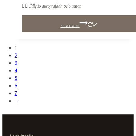
✍🏻
Edição autografada pelo autor.
ESGOTADO
1
2
3
4
5
6
7
→
Localização