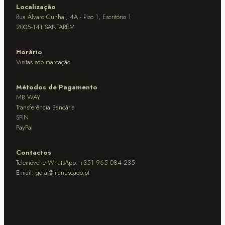
Localização
Rua Álvaro Cunhal, 4A - Piso 1, Escritório 1
2005-141 SANTARÉM
Horário
Visitas sob marcação
Métodos de Pagamento
MB WAY
Transferência Bancária
SPIN
PayPal
Contactos
Telemóvel e WhatsApp: +351 965 084 235
E-mail:
geral@manuseado.pt