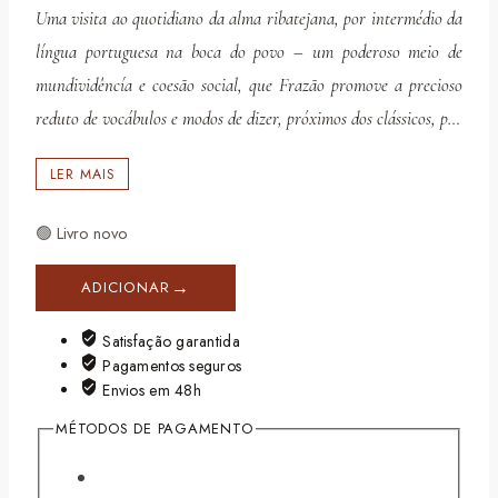
Uma visita ao quotidiano da alma ribatejana, por intermédio da
língua portuguesa na boca do povo – um poderoso meio de
mundividêncía e coesão social, que Frazão promove a precioso
reduto de vocábulos e modos de dizer, próximos dos clássicos, por
vezes crus, mas propositados e entendidos por toda a gente, que
LER MAIS
urgia fixar antes que passassem ao rol dos esquecidos.
🟢 Livro novo
ADICIONAR
Satisfação garantida
Pagamentos seguros
Envios em 48h
MÉTODOS DE PAGAMENTO