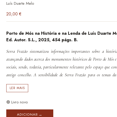
Luís Duarte Melo
20,00
€
Porto de Mós na História e na Lenda de Luís Duarte M
Ed. Autor. S.L., 2025, 454 págs. B.
Serra Frazão sistematizou informações importantes sobre a históri
avançando dados acerca dos monumentos históricos de Porto de Mós e 
sociais, sendo, todavia, particularmente relevante pelo espaço que con
antigo concelho. A sensibilidade de Serra Frazão para os temas da 
religiosas e profanas e as demais realidades culturais populares, talve
LER MAIS
vida na África de colonização portuguesa, fica bem patente nesta mon
etnográfica das páginas da sua obra confere-lhe originalidade e explic
🟢 Livro novo
recolheu junto dos investigadores que se interessaram pela vida cult
sensivelmente no último meio século.
ADICIONAR