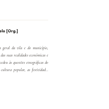
elo [Org.]
a geral da vila e do município,
das suas realidades económicas e
cedeu às questões etnográficas do
cultura popular, as festividades
z apuradas pela sua experiência de
ografia. Esta dimensão histórico-
a grandemente a boa aceitação que
ural e histórica de Porto de Mós