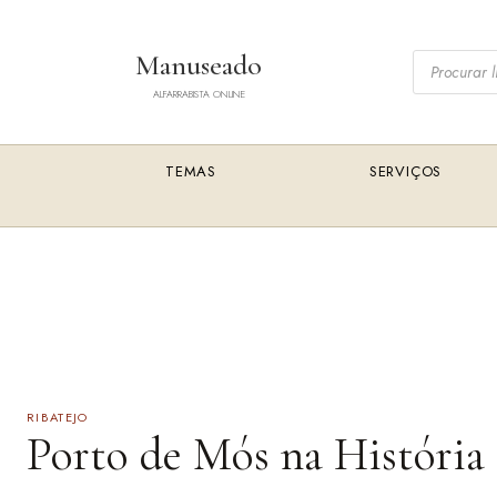
Saltar
para
Pesquisar
Manuseado
o
livros
conteúdo
ALFARRABISTA ONLINE
TEMAS
SERVIÇOS
RIBATEJO
Porto de Mós na História