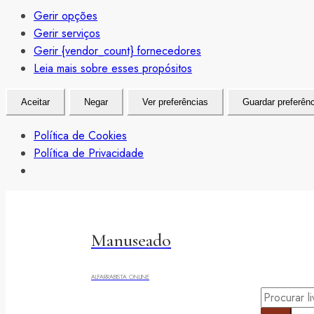
Gerir opções
Gerir serviços
Gerir {vendor_count} fornecedores
Leia mais sobre esses propósitos
Aceitar
Negar
Ver preferências
Guardar preferên
Política de Cookies
Política de Privacidade
Saltar
para
o
Manuseado
conteúdo
ALFARRABISTA ONLINE
Pesquisar
livros