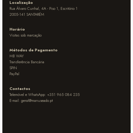
Localização
Rua Álvaro Cunhal, 4A - Piso 1, Escritório 1
2005-141 SANTARÉM
Horário
Visitas sob marcação
Métodos de Pagamento
MB WAY
Transferência Bancária
SPIN
PayPal
Contactos
Telemóvel e WhatsApp: +351 965 084 235
E-mail:
geral@manuseado.pt