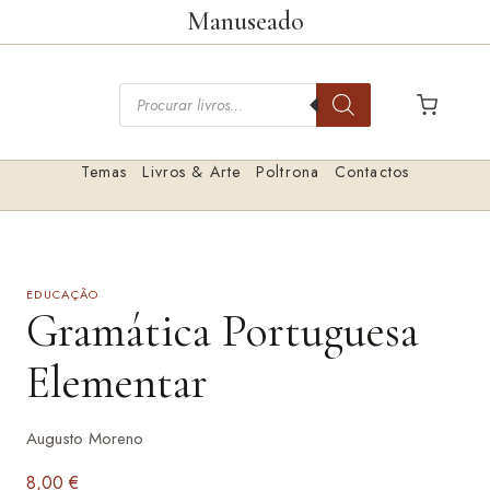
Saltar
Manuseado
para
o
Pesquisar
conteúdo
livros
Temas
Livros & Arte
Poltrona
Contactos
EDUCAÇÃO
Gramática Portuguesa
Elementar
Augusto Moreno
8,00
€