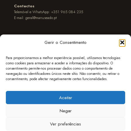
Contactos
Telemóvel e WhatsApp: +351 965 084 235
E-mail:
geral@manuseado.pt
Gerir o Consentimento
POLÍTICA DE COOKIES
CONDIÇÕES GERAIS DE VENDA
POLÍTICA DE PRIVACIDADE
EXPEDIÇÃO
Para proporcionarmos a melhor experiência possível, utilizamos tecnologias
como cookies para armazenar e aceder a informações do dispositivo. O
SEGUIR ENCOMENDAS
MÉTODOS DE PAGAMENTO
consentimento permite-nos processar dados como o comportamento de
DÚVIDAS & PERGUNTAS (FAQ)
LIVRO DE RECLAMAÇÕES
navegação ou identificadores únicos neste sítio. Não consentir, ou retirar o
consentimento, pode afectar negativamente certas funcionalidades.
Aceitar
© 2016-2026 Manuseado
Negar
Manuseado
Ver preferências
Livros Novos, Usados, Raros, Esgotados & Etc.