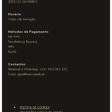
2005-141 SANTARÉM
Horário
Visitas sob marcação
Métodos de Pagamento
MB WAY
Transferência Bancária
SPIN
PayPal
Contactos
Telemóvel e WhatsApp: +351 965 084 235
E-mail:
geral@manuseado.pt
POLÍTICA DE COOKIES