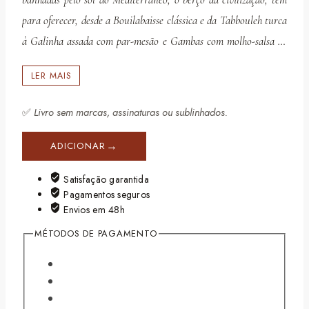
para oferecer, desde a Bouilabaisse clássica e da Tabbouleh turca
à Galinha assada com par-mesão e Gambas com molho-salsa de
tomate à provençal. Imagine-se, depois de um dia a velejar sob o
LER MAIS
sol ardente, desfrutando um aperitivo nocturno ou uma longa e
refres-cante bebida numa pequena tover-na ou trattoria num
✅
Livro sem marcas, assinaturas ou sublinhados.
pequeno porto piscatório, onde a vida passa calmamente.
ADICIONAR
Satisfação garantida
Pagamentos seguros
Envios em 48h
MÉTODOS DE PAGAMENTO