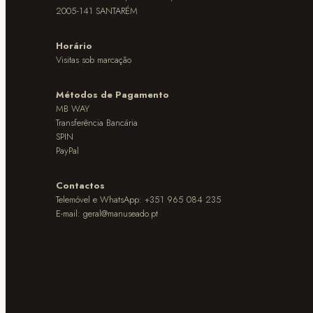
2005-141 SANTARÉM
Horário
Visitas sob marcação
Métodos de Pagamento
MB WAY
Transferência Bancária
SPIN
PayPal
Contactos
Telemóvel e WhatsApp: +351 965 084 235
E-mail:
geral@manuseado.pt