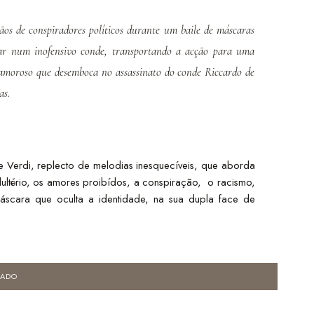
mãos de conspiradores políticos durante um baile de máscaras
mar num inofensivo conde, transportando a acção para uma
o amoroso que desemboca no assassinato do conde Riccardo de
as.
e Verdi, replecto de melodias inesquecíveis, que aborda
dultério, os amores proibídos, a conspiração, o racismo,
máscara que oculta a identidade, na sua dupla face de
TADO