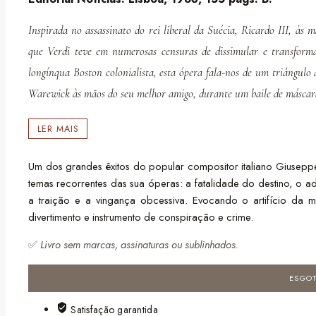
Inspirada no assassinato do rei liberal da Suécia, Ricardo III, às 
que Verdi teve em numerosas censuras de dissimular e transfor
longínqua Boston colonialista, esta ópera fala-nos de um triângul
Warewick às mãos do seu melhor amigo, durante um baile de máscar
LER MAIS
Um dos grandes êxitos do popular compositor italiano Giusepp
temas recorrentes das sua óperas: a fatalidade do destino, o a
a traição e a vingança obcessiva. Evocando o artifício da 
divertimento e instrumento de conspiração e crime.
✅
Livro sem marcas, assinaturas ou sublinhados.
ESGO
Satisfação garantida