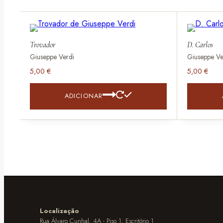
Trovador
D. Carlos
Giuseppe Verdi
Giuseppe Ve
5,00
€
5,00
€
ADICIONAR
Localização
Rua Álvaro Cunhal, 4A - Piso 1, Escritório 1