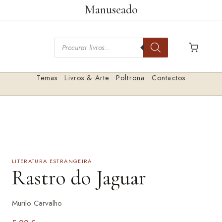
Saltar
Manuseado
para
o
Pesquisar
conteúdo
livros
Temas
Livros & Arte
Poltrona
Contactos
LITERATURA ESTRANGEIRA
Rastro do Jaguar
Murilo Carvalho