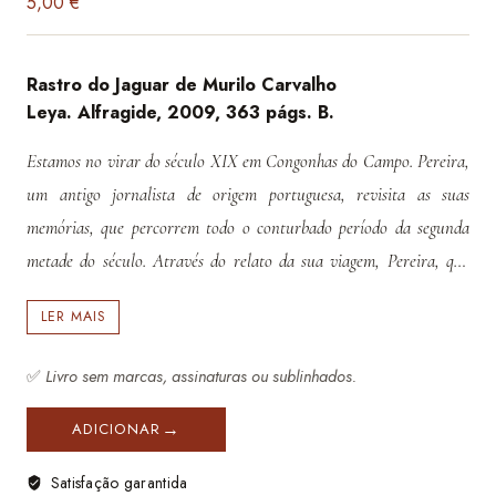
5,00
€
Rastro do Jaguar de Murilo Carvalho
Leya. Alfragide, 2009, 363 págs. B.
Estamos no virar do século XIX em Congonhas do Campo. Pereira,
um antigo jornalista de origem portuguesa, revisita as suas
memórias, que percorrem todo o conturbado período da segunda
metade do século. Através do relato da sua viagem, Pereira, que
deixara Paris com o seu grande amigo e companheiro Pierre, leva-
LER MAIS
nos a conhecer o Brasil em guerra com o vizinho Paraguai, no
período mais decisivo da sua história. Uma guerra sangrenta que o
✅
Livro sem marcas, assinaturas ou sublinhados.
Brasil trava ao lado da Argentina e do Uruguai e que, para Pereira
e Pierre, será o momento decisivo das suas vidas. É também a
ADICIONAR
guerra pelo espaço vital das populações índias que, humilhadas pela
Satisfação garantida
acomodação forçada às regras e vivências dos colonos, tentam