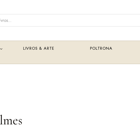
LIVROS & ARTE
POLTRONA
lmes