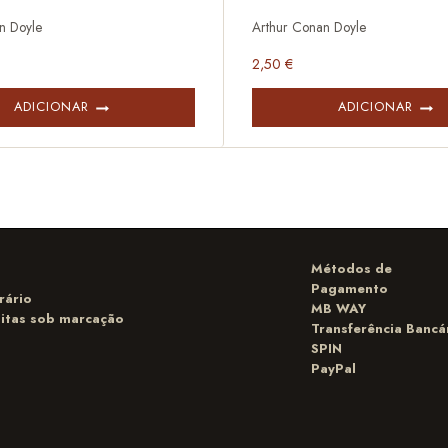
n Doyle
Arthur Conan Doyle
2,50
€
ADICIONAR
ADICIONAR
Métodos de
Pagamento
rário
MB WAY
sitas sob marcação
Transferência Bancá
SPIN
PayPal