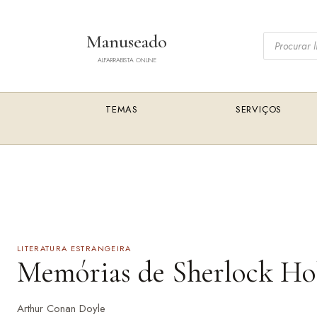
Saltar
para
Pesquisar
Manuseado
o
livros
conteúdo
ALFARRABISTA ONLINE
TEMAS
SERVIÇOS
LITERATURA ESTRANGEIRA
Memórias de Sherlock Ho
Arthur Conan Doyle