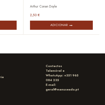
Arthur Conan Doyle
2,50
€
ADICIONAR
Contactos
Telemóvel e
WhatsApp: +351 965
ria
084 235
E-mail:
geral@manuseado.pt