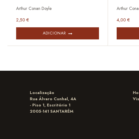
Arthur Conan Doyle
Arthur Cona
2,50
€
4,00
€
ADICIONAR
Localização
Ho
Rua Álvaro Cunhal, 4A
Vi
- Piso 1, Escritório 1
2005-141 SANTARÉM