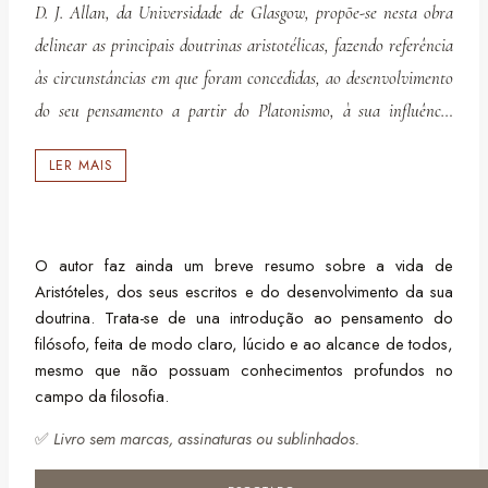
D. J. Allan, da Universidade de Glasgow, propõe-se nesta obra
delinear as principais doutrinas aristotélicas, fazendo referência
às circunstâncias em que foram concedidas, ao desenvolvimento
do seu pensamento a partir do Platonismo, à sua influência
filosófica na Europa ocidental e à sua enorme contribuição no
LER MAIS
campo da ciência, nomeadamente na zoologia e na biologia.
O autor faz ainda um breve resumo sobre a vida de
Aristóteles, dos seus escritos e do desenvolvimento da sua
doutrina. Trata-se de una introdução ao pensamento do
filósofo, feita de modo claro, lúcido e ao alcance de todos,
mesmo que não possuam conhecimentos profundos no
campo da filosofia.
✅
Livro sem marcas, assinaturas ou sublinhados.