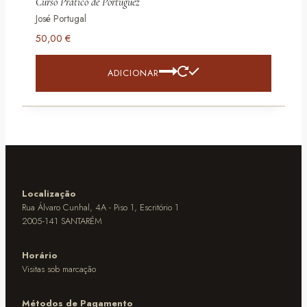
Curso Prático de Portuguez
José Portugal
50,00
€
ADICIONAR
Localização
Rua Álvaro Cunhal, 4A - Piso 1, Escritório 1
2005-141 SANTARÉM
Horário
Visitas sob marcação
Métodos de Pagamento