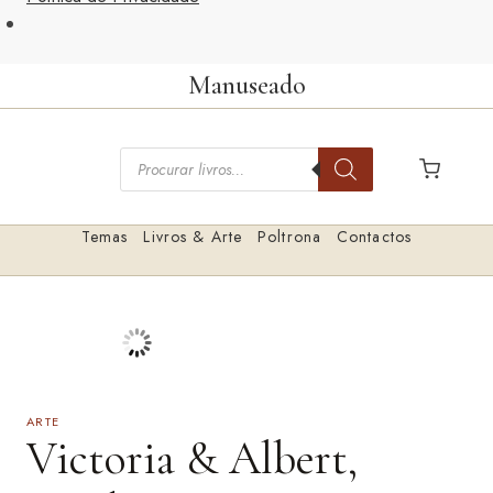
Saltar
Manuseado
para
o
Pesquisar
conteúdo
livros
Temas
Livros & Arte
Poltrona
Contactos
ARTE
Victoria & Albert,