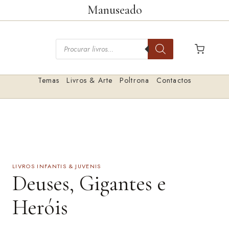
Saltar
Manuseado
para
o
Pesquisar
conteúdo
livros
Temas
Livros & Arte
Poltrona
Contactos
LIVROS INFANTIS & JUVENIS
Deuses, Gigantes e
Heróis