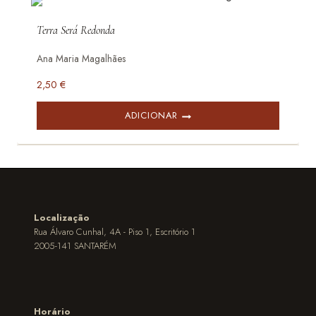
Terra Será Redonda
Ana Maria Magalhães
2,50
€
ADICIONAR
Localização
Rua Álvaro Cunhal, 4A - Piso 1, Escritório 1
2005-141 SANTARÉM
Horário