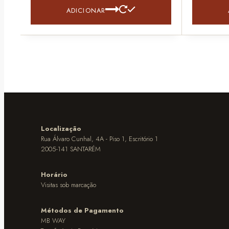
ADICIONAR
Localização
Rua Álvaro Cunhal, 4A - Piso 1, Escritório 1
2005-141 SANTARÉM
Horário
Visitas sob marcação
Métodos de Pagamento
MB WAY