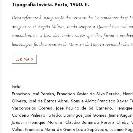
Tipografia Invicta. Porto, 1950. E.
Obra referente à inauguração dos retratos dos Comandantes da 3ª Div
designar-se 1ª Região Militar, tendo sempre o Quartel-General no
comandantes e a lista das condecorações que lhes foram concedidas
homenagem foi da iniciativa do Ministro da Guerra Fernando dos San
participaram nas Guerras Peninsulares, na Guerra Civil, ou na Pr
LER MAIS
Incluí:
Francisco José Pereira; Francisco Xavier da Silva Pereira, Hen
Oliveira; José de Barros Abreu Sous e Alvim; Francisco Xavier 
Vasconcelos Correia, José Paulino de Sá Carneiro, Henriqu
Cordeiro Pinheiro Furtado; Domingos José Gomes; Jaime August
Joaquim Henrique Moreira; Cláudio Bernardo Pereira Chaby;
Velho; Francisco Maria da Gama Lobo Sepúlveda; Luciano Pego