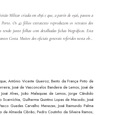
isão Militar criada em 1836 e que, a partir de 1926, passou a
 Porto. Os 42 fólios extratexto reproduzem os retratos dos
 tendo junto folhas com detalhadas fichas biográficas. Esta
tos Costa. Muitos dos oficiais generais referidos nesta obra
imeira Guerra Mundial.
rique; António Vicente Queiroz; Bento da França Pinto de
Ferreira; José de Vasconcelos Bandeira de Lemos; José de
e José Alves, João Malaquias de Lemos; Jorge Cândido
o Scarníchia, Guilherme Quintino Lopes de Macedo; José
 Vasco Guedes Carvalho Menezes; José Raimundo Palma
 de Almeida Cibrão; Pedro Coutinho da Silveira Ramos;