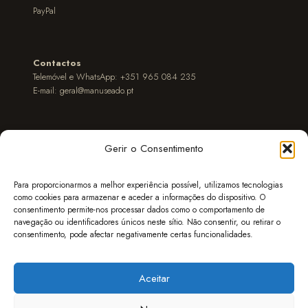
PayPal
Contactos
Telemóvel e WhatsApp: +351 965 084 235
E-mail:
geral@manuseado.pt
Gerir o Consentimento
POLÍTICA DE COOKIES
CONDIÇÕES GERAIS DE VENDA
POLÍTICA DE PRIVACIDADE
EXPEDIÇÃO
Para proporcionarmos a melhor experiência possível, utilizamos tecnologias
como cookies para armazenar e aceder a informações do dispositivo. O
SEGUIR ENCOMENDAS
MÉTODOS DE PAGAMENTO
consentimento permite-nos processar dados como o comportamento de
DÚVIDAS & PERGUNTAS (FAQ)
LIVRO DE RECLAMAÇÕES
navegação ou identificadores únicos neste sítio. Não consentir, ou retirar o
consentimento, pode afectar negativamente certas funcionalidades.
Aceitar
© 2016-2026 Manuseado