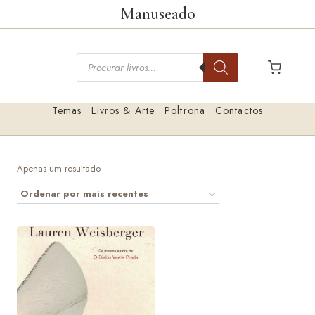
Saltar
Manuseado
para
o
Pesquisar
conteúdo
livros
Temas
Livros & Arte
Poltrona
Contactos
Apenas um resultado