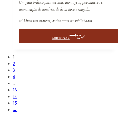
Um guia prático para escolha, montagem, povoamento e
manutenção de aquários de água doce e salgada.
✅
Livro sem marcas, assinaturas ou sublinhados.
ADICIONAR
1
2
3
4
…
13
14
15
→