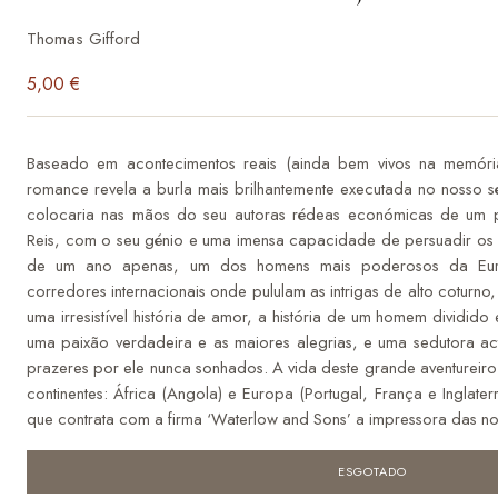
Thomas Gifford
5,00
€
Baseado em acontecimentos reais (ainda bem vivos na memória
romance revela a burla mais brilhantemente executada no nosso s
colocaria nas mãos do seu autoras rédeas económicas de um país
Reis, com o seu génio e uma imensa capacidade de persuadir os o
de um ano apenas, um dos homens mais poderosos da Eur
corredores internacionais onde pululam as intrigas de alto cotur
uma irresistível história de amor, a história de um homem dividido
uma paixão verdadeira e as maiores alegrias, e uma sedutora act
prazeres por ele nunca sonhados. A vida deste grande aventureiro 
continentes: África (Angola) e Europa (Portugal, França e Inglate
que contrata com a firma ‘Waterlow and Sons’ a impressora das no
ESGOTADO