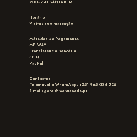
2005-141 SANTARÉM
Horário
Visitas sob marcação
Métodos de Pagamento
MB WAY
Transferência Bancária
SPIN
PayPal
Contactos
Telemóvel e WhatsApp: +351 965 084 235
E-mail:
geral@manuseado.pt