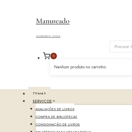
Saltar
para
o
Manuseado
conteúdo
ALFARRABISTA ONLINE
Pesquisar
livros
0
Nenhum produto no carrinho.
TEMAS
SERVIÇOS
AVALIAÇÕES DE LIVROS
COMPRA DE BIBLIOTECAS
CONSIGNAÇÃO DE LIVROS
RELATÓRIOS PARA SEGURADORAS