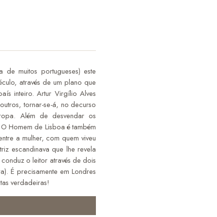
 de muitos portugueses) este
éculo, através de um plano que
 inteiro. Artur Virgílio Alves
utros, tornar-se-á, no decurso
opa. Além de desvendar os
no, O Homem de Lisboa é também
 entre a mulher, com quem viveu
riz escandinava que lhe revela
conduz o leitor através de dois
rra). É precisamente em Londres
tas verdadeiras!